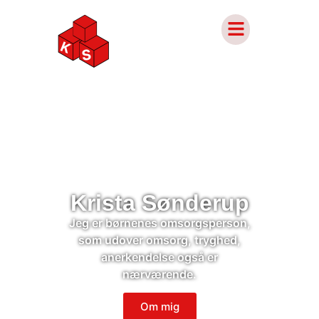
Krista Sønderup
Jeg er børnenes omsorgsperson,
som udover omsorg, tryghed,
anerkendelse også er
nærværende.
Om mig