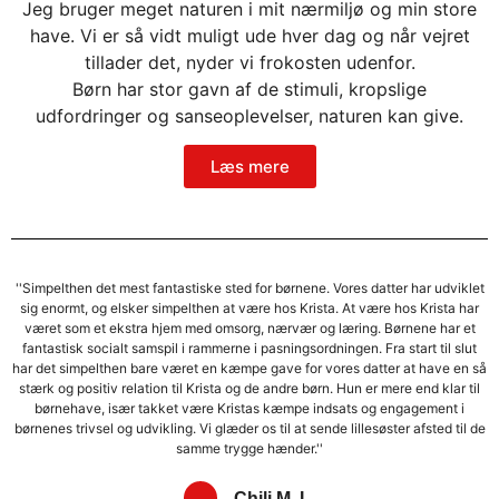
Jeg bruger meget naturen i mit nærmiljø og min store
have. Vi er så vidt muligt ude hver dag og når vejret
tillader det, nyder vi frokosten udenfor.
Børn har stor gavn af de stimuli, kropslige
udfordringer og sanseoplevelser, naturen kan give.
Læs mere
''Simpelthen det mest fantastiske sted for børnene. Vores datter har udviklet
sig enormt, og elsker simpelthen at være hos Krista. At være hos Krista har
været som et ekstra hjem med omsorg, nærvær og læring. Børnene har et
fantastisk socialt samspil i rammerne i pasningsordningen. Fra start til slut
har det simpelthen bare været en kæmpe gave for vores datter at have en så
stærk og positiv relation til Krista og de andre børn. Hun er mere end klar til
børnehave, især takket være Kristas kæmpe indsats og engagement i
børnenes trivsel og udvikling. Vi glæder os til at sende lillesøster afsted til de
samme trygge hænder.''
Chili M. L.